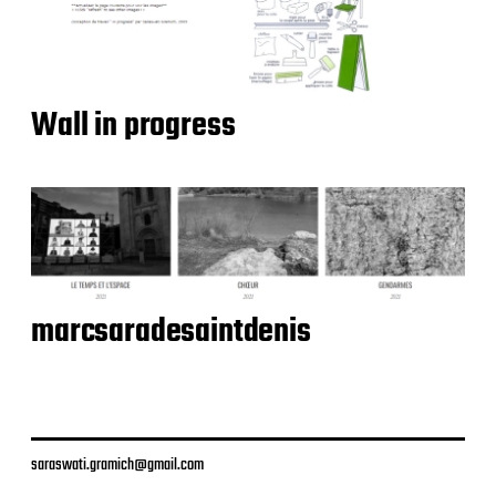
Wall in progress
marcsaradesaintdenis
saraswati.gramich@gmail.com