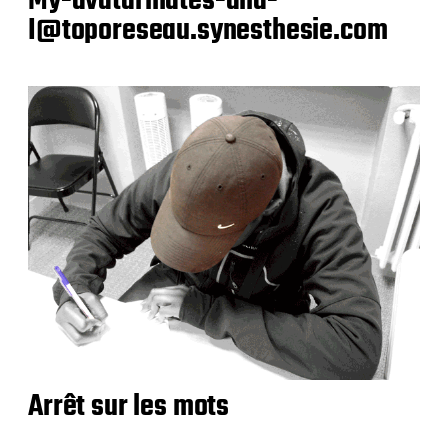
My-avatarmates-and-
I@toporeseau.synesthesie.com
Arrêt sur les mots