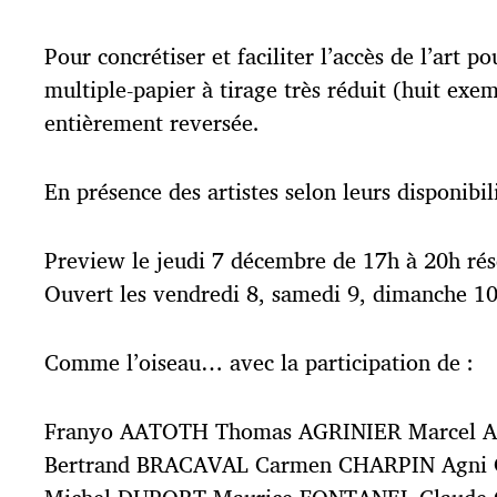
p
u
Pour concrétiser et faciliter l’accès de l’art 
b
l
multiple-papier à tirage très réduit (huit ex
i
entièrement reversée.
c
a
t
En présence des artistes selon leurs disponibil
i
o
n
Preview le jeudi 7 décembre de 17h à 20h rés
Ouvert les vendredi 8, samedi 9, dimanche 1
Comme l’oiseau… avec la participation de :
Franyo AATOTH Thomas AGRINIER Marcel A
Bertrand BRACAVAL Carmen CHARPIN Agni 