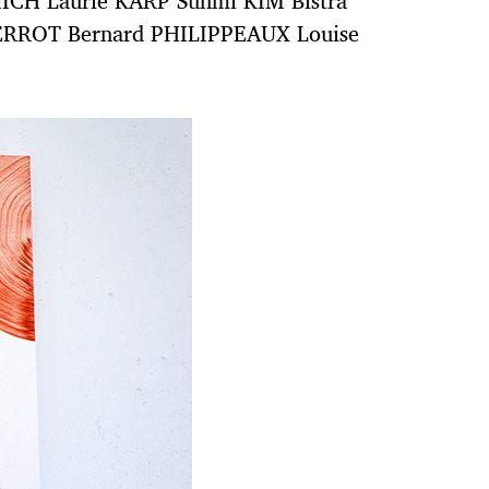
CH Laurie KARP Sunmi KIM Bistra
ERROT Bernard PHILIPPEAUX Louise