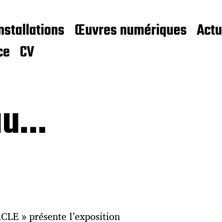
nstallations
Œuvres numériques
Actu
ce
CV
au…
E » présente l’exposition