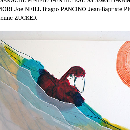
GARACHE Frédéric GENTILLEAU Saraswati GRAMI
RI Joe NEILL Biagio PANCINO Jean-Baptiste P
ienne ZUCKER