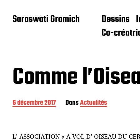
Saraswati Gramich
Dessins
I
Co-créatri
Comme l’Oise
D
6 décembre 2017
Dans
Actualités
a
t
e
d
L’ ASSOCIATION « A VOL D’ OISEAU DU CERCL
e