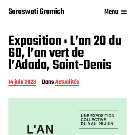
Saraswati Gramich
Menu
Exposition : L’an 20 du
60, l’an vert de
l’Adada, Saint-Denis
D
14 juin 2023
Dans
Actualités
a
t
e
d
e
p
u
b