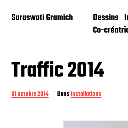
Saraswati Gramich
Dessins
I
Co-créatri
Traffic 2014
D
31 octobre 2014
Dans
Installations
a
t
e
d
e