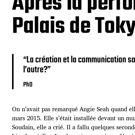
Après la perf
p
u
Palais de Tok
b
l
i
c
a
t
i
“La création et la communication so
o
l’autre?”
n
PhD
On n’avait pas remarqué Angie Seah quand el
mars 2015. Elle s’était installée devant un mur
Soudain, elle a crié. Il a fallu quelques secon