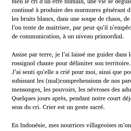
bien le cri d’un être humain, une vie se dégui
continué à produire des murmures générant d’
les bruits blancs, dans une soupe de chaos, de
l’on tente de maitriser, par peur qu’il n’emp
de communication, à un niveau primordial.
Assise par terre, je l’ai laissé me guider dans
rossignol chante pour délimiter son territoire.
J’ai senti qu’elle a crié pour moi, ainsi que p
subissant les (mal)comprehensions de nos parent
mensonges, les pouvoirs, les névroses des ad
Quelques jours après, pendant notre court déjeu
sens du cri. Crier est un geste sacré.
En Indonésie, mes nourrices villageoises m’ont 