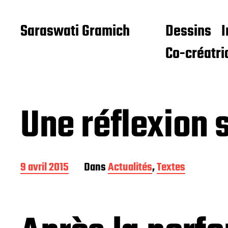
Saraswati Gramich
Dessins
I
Co-créatri
Une réflexion 
D
9 avril 2015
Dans
Actualités
,
Textes
a
t
e
d
e