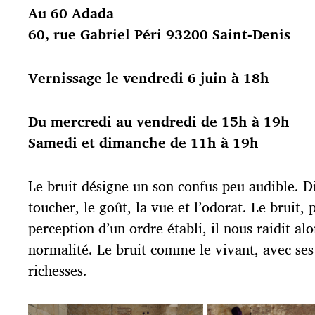
p
Au 60 Adada
u
60, rue Gabriel Péri 93200 Saint-Denis
b
l
i
Vernissage le vendredi 6 juin à 18h
c
a
t
Du mercredi au vendredi de 15h à 19h
i
Samedi et dimanche de 11h à 19h
o
n
Le bruit désigne un son confus peu audible. Dif
toucher, le goût, la vue et l’odorat. Le bruit, 
perception d’un ordre établi, il nous raidit a
normalité. Le bruit comme le vivant, avec ses
richesses.