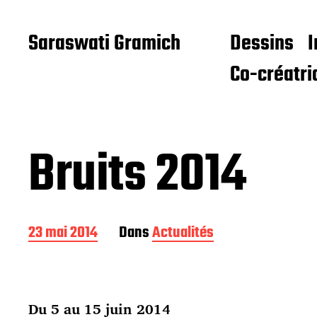
Saraswati Gramich
Dessins
I
Co-créatri
Bruits 2014
D
23 mai 2014
Dans
Actualités
a
t
e
d
Du 5 au 15 juin 2014
e