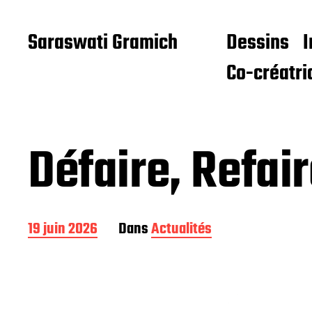
Saraswati Gramich
Dessins
I
Co-créatri
Défaire, Refair
D
19 juin 2026
Dans
Actualités
a
t
e
d
e