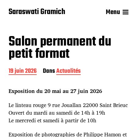
Saraswati Gramich
Menu
Salon permanent du
petit format
D
19 juin 2026
Dans
Actualités
a
t
e
Exposition du 20 mai au 27 juin 2026
d
e
Le linteau rouge 9 rue Jouallan 22000 Saint Brieuc
p
Ouvert du mardi au samedi de 14h à 19h
u
b
Le mercredi et samedi à partir de 10h
l
i
Exposition de photographies de Philippe Hamon et