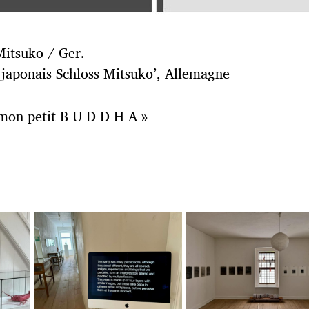
Mitsuko / Ger.
japonais Schloss Mitsuko’, Allemagne
i mon petit B U D D H A »