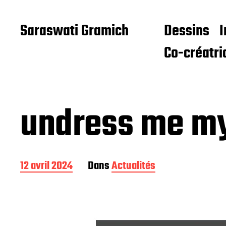
Saraswati Gramich
Dessins
I
Co-créatri
undress me my
D
12 avril 2024
Dans
Actualités
a
t
e
d
e