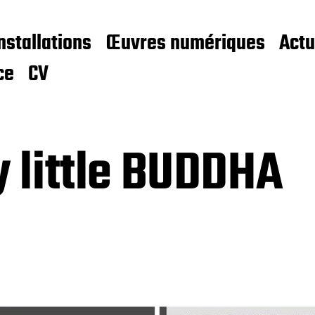
nstallations
Œuvres numériques
Actu
ce
CV
 little BUDDHA