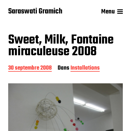
Saraswati Gramich
Menu
Sweet, Milk, Fontaine
miraculeuse 2008
D
30 septembre 2008
Dans
Installations
a
t
e
d
e
p
u
b
l
i